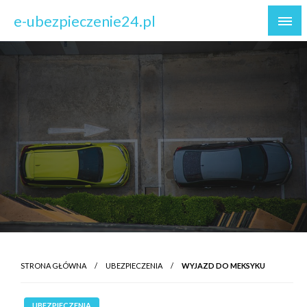
Skip
e-ubezpieczenie24.pl
to
content
STRONA GŁÓWNA
UBEZPIECZENIA
WYJAZD DO MEKSYKU
UBEZPIECZENIA