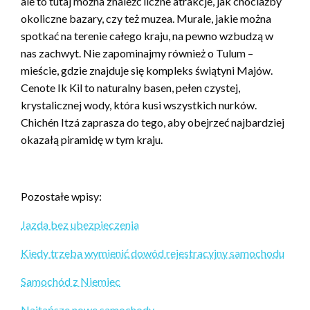
ale to tutaj można znaleźć liczne atrakcje, jak chociażby
okoliczne bazary, czy też muzea. Murale, jakie można
spotkać na terenie całego kraju, na pewno wzbudzą w
nas zachwyt. Nie zapominajmy również o Tulum –
mieście, gdzie znajduje się kompleks świątyni Majów.
Cenote Ik Kil to naturalny basen, pełen czystej,
krystalicznej wody, która kusi wszystkich nurków.
Chichén Itzá zaprasza do tego, aby obejrzeć najbardziej
okazałą piramidę w tym kraju.
Pozostałe wpisy:
Jazda bez ubezpieczenia
Kiedy trzeba wymienić dowód rejestracyjny samochodu
Samochód z Niemiec
Najtańsze nowe samochody