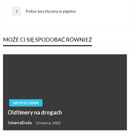
Nawigacja
Polisa turystyczna w pigułce
Poprzedni
wpisu
wpis
MOŻE CI SIĘ SPODOBAĆ RÓWNIEŻ
UBEZPIECZENIA
Oldtimery na drogach
JolantaDuda
11 marca, 2022