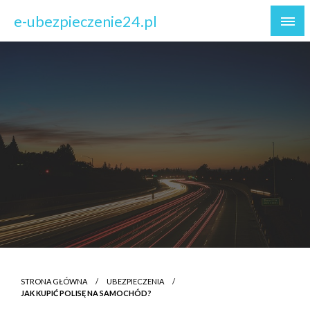
Skip
e-ubezpieczenie24.pl
to
content
STRONA GŁÓWNA
UBEZPIECZENIA
JAK KUPIĆ POLISĘ NA SAMOCHÓD?