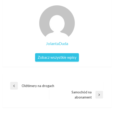
JolantaDuda
Zobacz wszystkie wpisy
Nawigacja
Oldtimery na drogach
Poprzedni
wpisu
Samochód na
wpis
Następny
abonament
wpis