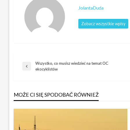
JolantaDuda
Zobacz wszystkie wpisy
Wszystko, co musisz wiedzieć na temat OC
Nawigacja
Poprzedni
ekocyklistów
wpis
wpisu
MOŻE CI SIĘ SPODOBAĆ RÓWNIEŻ