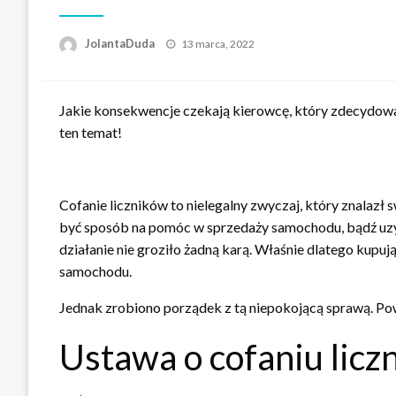
Opublikowane
JolantaDuda
13 marca, 2022
w
Jakie konsekwencje czekają kierowcę, który zdecydował
ten temat!
Cofanie liczników to nielegalny zwyczaj, który znalazł
być sposób na pomóc w sprzedaży samochodu, bądź uzy
działanie nie groziło żadną karą. Właśnie dlatego kupu
samochodu.
Jednak zrobiono porządek z tą niepokojącą sprawą. Pow
Ustawa o cofaniu licz