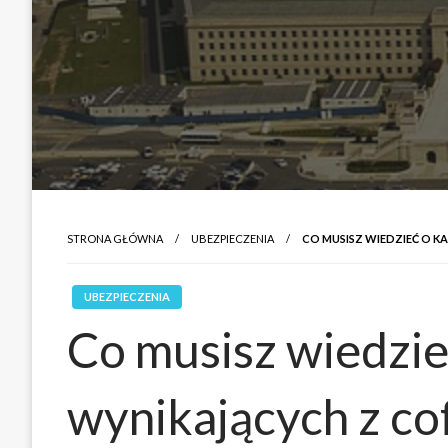
STRONA GŁÓWNA
UBEZPIECZENIA
CO MUSISZ WIEDZIEĆ O K
UBEZPIECZENIA
Co musisz wiedzie
wynikających z cof