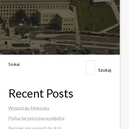
Szukaj
Szukaj
Recent Posts
Wyjazd do Meksyku
Polisa turystyczna w pigułce
Bezpieczny wyjazd do Azji