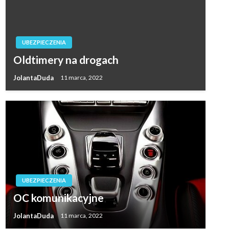
UBEZPIECZENIA
Oldtimery na drogach
JolantaDuda
11 marca, 2022
UBEZPIECZENIA
OC komunikacyjne
JolantaDuda
11 marca, 2022